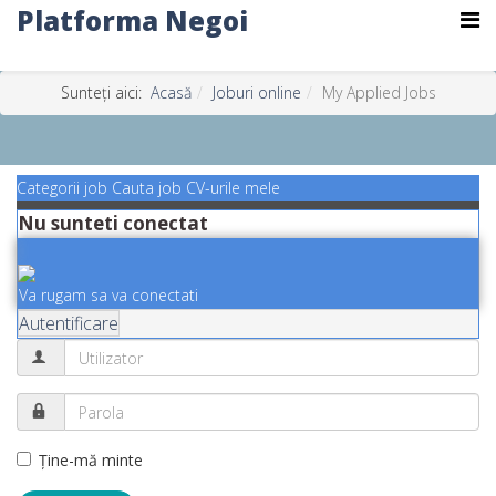
Platforma Negoi
Sunteți aici:
Acasă
Joburi online
My Applied Jobs
Categorii job
Cauta job
CV-urile mele
Nu sunteti conectat
Va rugam sa va conectati
Autentificare
Ţine-mă minte