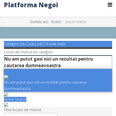
Platforma Negoi
Sunteți aici:
Acasă
Joburi online
Categorii job
Cauta job
CV-urile mele
Locuri de munca pe categorii
Nu am putut gasi nici un rezultat pentru
cautarea dumneavoastra
Nu am putut gasi nici un rezultat pentru cautarea
dumneavoastra
Refine Search
Titlul locului de munca