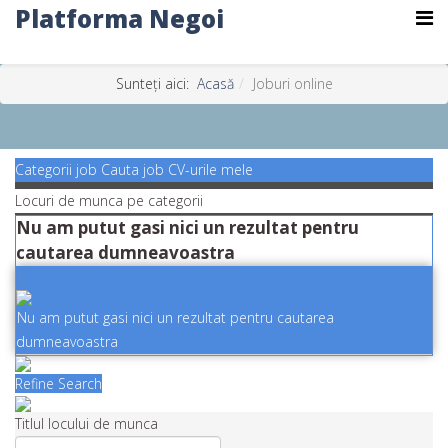
Platforma Negoi
Sunteți aici:
Acasă
Joburi online
Categorii job
Cauta job
CV-urile mele
Locuri de munca pe categorii
Nu am putut gasi nici un rezultat pentru
cautarea dumneavoastra
Nu am putut gasi nici un rezultat pentru cautarea
dumneavoastra
Refine Search
Titlul locului de munca