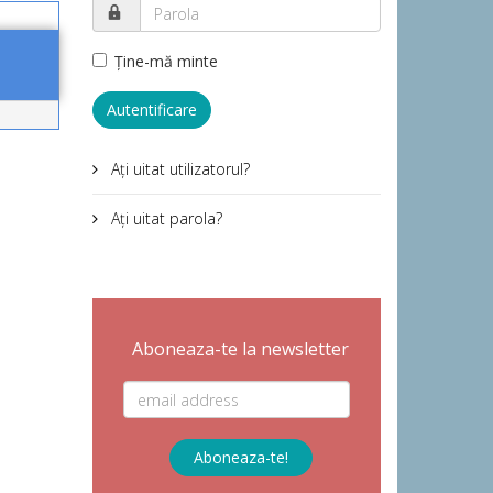
Ţine-mă minte
Autentificare
Aţi uitat utilizatorul?
Aţi uitat parola?
Aboneaza-te la newsletter