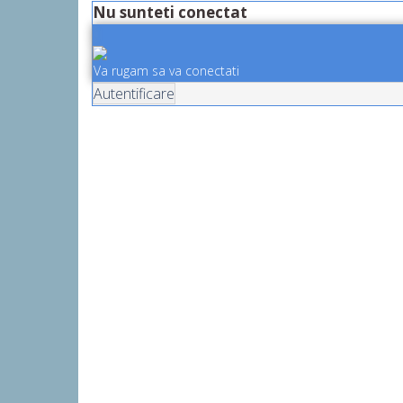
Nu sunteti conectat
Va rugam sa va conectati
Autentificare