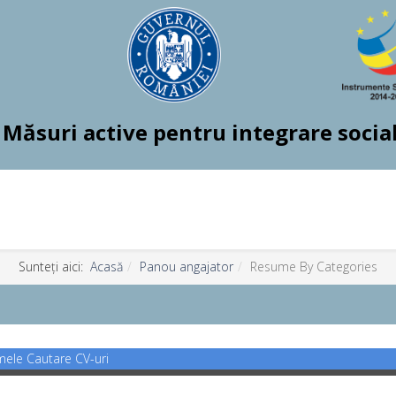
Măsuri active pentru integrare socia
Sunteți aici:
Acasă
Panou angajator
Resume By Categories
mele
Cautare CV-uri